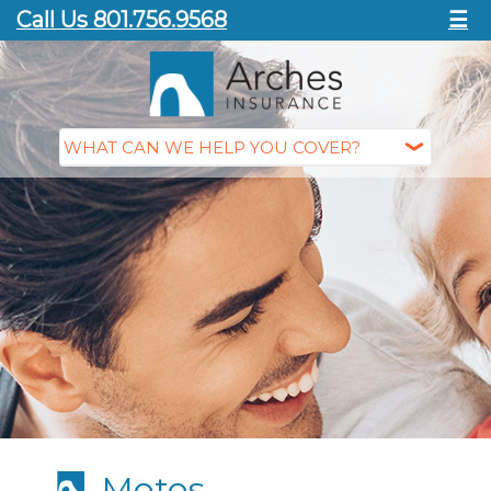
Call Us 801.756.9568
☰
Motos