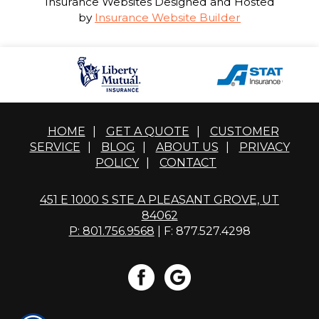
Insurance Websites
Designed and Hosted
by
Insurance Website Builder
HOME
|
GET A QUOTE
|
CUSTOMER
SERVICE
|
BLOG
|
ABOUT US
|
PRIVACY
POLICY
|
CONTACT
451 E 1000 S STE A PLEASANT GROVE, UT
84062
P: 801.756.9568
| F: 877.527.4298